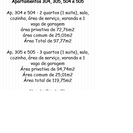
Apartamentos 304, 305, 504 e 505
Ap. 304 e 504 - 2 quartos (1 suite), sala,
cozinha, área de serviço, varanda e 1
vaga de garagem
área privativa de 72,76m2
área comum de 25,01m2
Área Total de 97,77m2
Ap. 305 e 505 - 3 quartos (1 suite), sala,
cozinha, área de serviço, varanda e 1
vaga de garagem
Área privativa de 94,74m2
Área comum de 25,01m2
Área total de 119,75m2
PRA QUEM QUER
CONFORTO,TRANQUILIDADE E
MORAR EM UM LUGAR ACOLHEDOR
O BARÃO DA SERRA, localizado em
Varre-Sai, Cidade localizada no interior
do Rio de Janeiro, a cidade do Baden
Powell, com um clima serrano, povo