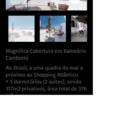
Magnífica Cobertura em Balneário
Camboriú
Av. Brasil, a uma quadra do mar e
próximo ao Shopping Atlântico.
* 5 dormitórios (2 suítes), sendo
317m2 privativos, área total de 376
m2, mais garagens.
* Terraço com fina área gourmet,
* 3 vagas,
* Lazer completo, piscina,
academia, sauna e outros.