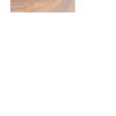
Garantias Reais, Reserva
Legal, Áreas Rurais Mata
Atlântica,Pr
OPORTUNIDADE, Areas Rurais
Mata Atlantica PR.
ÁREAS RURAIS PARANÁ –
Reserva Legal, Garantias Bancárias,
etc...
Ideal para Projetos Turismo,
Reposição Florestal, Sequestro de
Carbono, Garantias Reais
Bancárias, Judiciais, Tributárias,
etc.
Áreas disponíveis no momento: